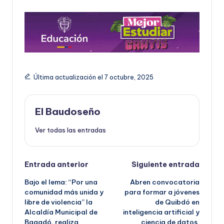
Última actualización el 7 octubre, 2025
El Baudoseño
Ver todas las entradas
Navegación
Entrada anterior
Siguiente entrada
Bajo el lema: “Por una
Abren convocatoria
de
comunidad más unida y
para formar a jóvenes
libre de violencia” la
de Quibdó en
entradas
Alcaldía Municipal de
inteligencia artificial y
Bagadó, realiza
ciencia de datos.