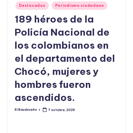
Publicado
Destacadas
Periodismo ciudadano
U
en
189 héroes de la
D
O
Policía Nacional de
S
los colombianos en
E
el departamento del
Ñ
O
Chocó, mujeres y
hombres fueron
ascendidos.
El Baudoseño
7 octubre, 2025
Publicado
por