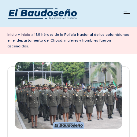
Saltar
al
P
Las
contenido
noticias
e
Inicio
»
Inicio
»
189 héroes de la Policía Nacional de los colombianos
en
en el departamento del Chocó, mujeres y hombres fueron
ri
contexto
ascendidos.
ó
d
i
c
o
E
L
B
A