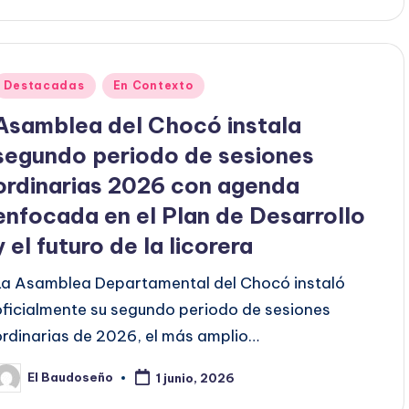
Publicado
Destacadas
En Contexto
en
Asamblea del Chocó instala
segundo periodo de sesiones
ordinarias 2026 con agenda
enfocada en el Plan de Desarrollo
y el futuro de la licorera
La Asamblea Departamental del Chocó instaló
oficialmente su segundo periodo de sesiones
ordinarias de 2026, el más amplio…
El Baudoseño
1 junio, 2026
ublicado
or