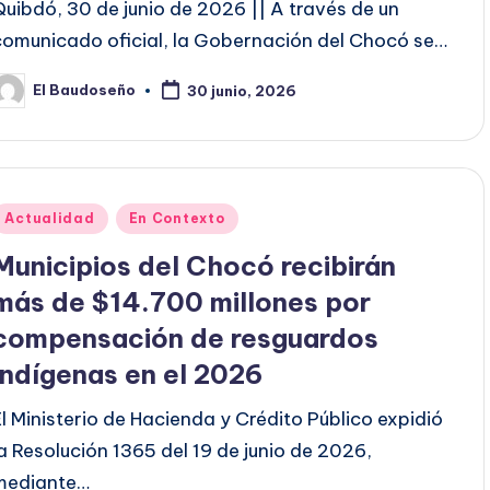
Quibdó, 30 de junio de 2026 || A través de un
comunicado oficial, la Gobernación del Chocó se…
El Baudoseño
30 junio, 2026
ublicado
or
Publicado
Actualidad
En Contexto
en
Municipios del Chocó recibirán
más de $14.700 millones por
compensación de resguardos
Indígenas en el 2026
El Ministerio de Hacienda y Crédito Público expidió
la Resolución 1365 del 19 de junio de 2026,
mediante…