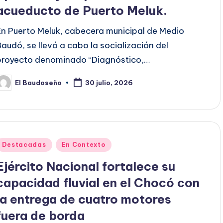
acueducto de Puerto Meluk.
En Puerto Meluk, cabecera municipal de Medio
Baudó, se llevó a cabo la socialización del
proyecto denominado “Diagnóstico,…
El Baudoseño
30 julio, 2026
ublicado
or
Publicado
Destacadas
En Contexto
en
Ejército Nacional fortalece su
capacidad fluvial en el Chocó con
la entrega de cuatro motores
fuera de borda