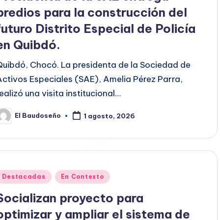
predios para la construcción del
futuro Distrito Especial de Policía
en Quibdó.
Quibdó, Chocó. La presidenta de la Sociedad de
Activos Especiales (SAE), Amelia Pérez Parra,
realizó una visita institucional…
El Baudoseño
1 agosto, 2026
ublicado
or
Publicado
Destacadas
En Contexto
en
Socializan proyecto para
optimizar y ampliar el sistema de