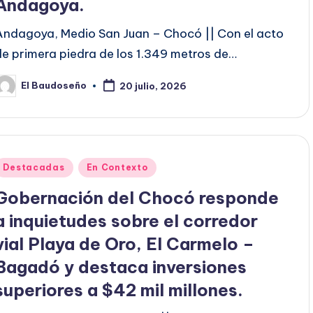
Andagoya.
Andagoya, Medio San Juan – Chocó || Con el acto
de primera piedra de los 1.349 metros de…
El Baudoseño
20 julio, 2026
ublicado
or
Publicado
Destacadas
En Contexto
en
Gobernación del Chocó responde
a inquietudes sobre el corredor
vial Playa de Oro, El Carmelo –
Bagadó y destaca inversiones
superiores a $42 mil millones.