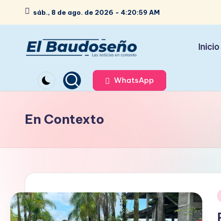
sáb., 8 de ago. de 2026
-
4:21:00 AM
Saltar
al
Inicio
contenido
P
Las
noticias
WhatsApp
e
en
ri
contexto
En Contexto
ó
d
i
c
o