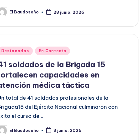
El Baudoseño
28 junio, 2026
ublicado
or
Publicado
Destacadas
En Contexto
en
41 soldados de la Brigada 15
fortalecen capacidades en
atención médica táctica
Un total de 41 soldados profesionales de la
Brigada15 del Ejército Nacional culminaron con
éxito el curso de…
El Baudoseño
3 junio, 2026
ublicado
or