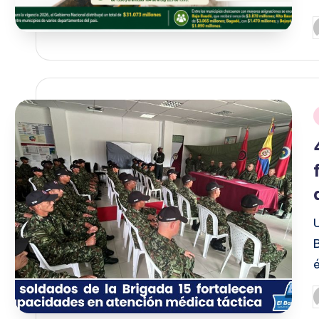
P
p
P
p