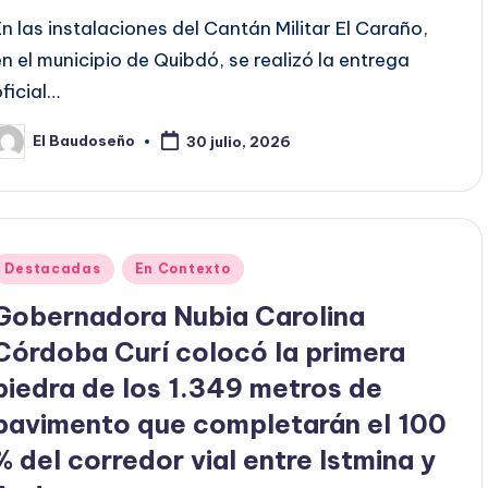
En las instalaciones del Cantán Militar El Caraño,
en el municipio de Quibdó, se realizó la entrega
oficial…
El Baudoseño
30 julio, 2026
ublicado
or
Publicado
Destacadas
En Contexto
en
Gobernadora Nubia Carolina
Córdoba Curí colocó la primera
piedra de los 1.349 metros de
pavimento que completarán el 100
% del corredor vial entre Istmina y