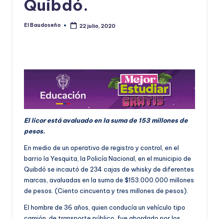
Quibdó.
U
D
El Baudoseño
22 julio, 2020
Publicado
por
O
S
E
Ñ
O
El licor está avaluado en la suma de 153 millones de
pesos.
En medio de un operativo de registro y control, en el
barrio la Yesquita, la Policía Nacional, en el municipio de
Quibdó se incautó de 234 cajas de whisky de diferentes
marcas, avaluadas en la suma de $153.000.000 millones
de pesos. (Ciento cincuenta y tres millones de pesos).
El hombre de 36 años, quien conducía un vehículo tipo
camión, de transporte público, fue abordado por los