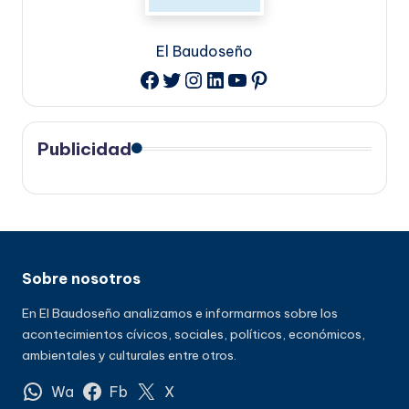
El Baudoseño
Twitter
Instagram
LinkedIn
YouTube
Pinterest
Facebook
Publicidad
Sobre nosotros
En El Baudoseño analizamos e informarmos sobre los
acontecimientos cívicos, sociales, políticos, económicos,
ambientales y culturales entre otros.
Wa
Fb
X