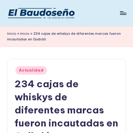
Saltar
al
P
Las
contenido
noticias
e
Inicio
»
Inicio
»
234 cajas de whiskys de diferentes marcas fueron
en
incautadas en Quibdó.
ri
contexto
ó
d
Publicado
i
Actualidad
en
234 cajas de
c
o
whiskys de
E
diferentes marcas
L
fueron incautadas en
B
A