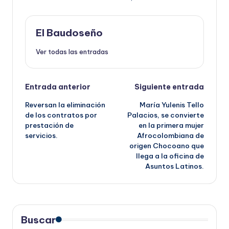
El Baudoseño
Ver todas las entradas
Navegación
Entrada anterior
Siguiente entrada
Reversan la eliminación
María Yulenis Tello
de
de los contratos por
Palacios, se convierte
prestación de
en la primera mujer
entradas
servicios.
Afrocolombiana de
origen Chocoano que
llega a la oficina de
Asuntos Latinos.
Buscar