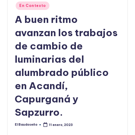
Publicado
En Contexto
U
en
A buen ritmo
D
O
avanzan los trabajos
S
de cambio de
E
luminarias del
Ñ
O
alumbrado público
en Acandí,
Capurganá y
Sapzurro.
El Baudoseño
11 enero, 2023
Publicado
por