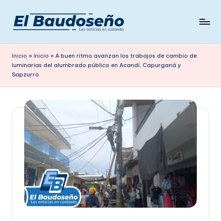
Saltar
al
P
Las
contenido
noticias
e
Inicio
»
Inicio
»
A buen ritmo avanzan los trabajos de cambio de
en
luminarias del alumbrado público en Acandí, Capurganá y
ri
contexto
Sapzurro.
ó
d
i
c
o
E
L
B
A