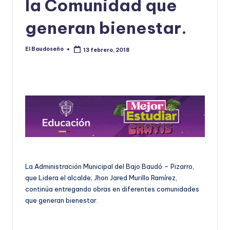
la Comunidad que
U
generan bienestar.
D
O
El Baudoseño
13 febrero, 2018
Publicado
por
S
E
Ñ
O
La Administración Municipal del Bajo Baudó – Pizarro,
que Lidera el alcalde; Jhon Jared Murillo Ramírez,
continúa entregando obras en diferentes comunidades
que generan bienestar.