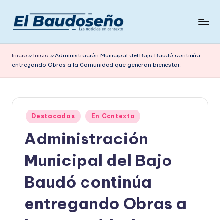
Saltar
al
P
Las
contenido
noticias
e
Inicio
»
Inicio
»
Administración Municipal del Bajo Baudó continúa
en
entregando Obras a la Comunidad que generan bienestar.
ri
contexto
ó
d
Publicado
i
Destacadas
En Contexto
en
Administración
c
o
Municipal del Bajo
E
Baudó continúa
L
entregando Obras a
B
A