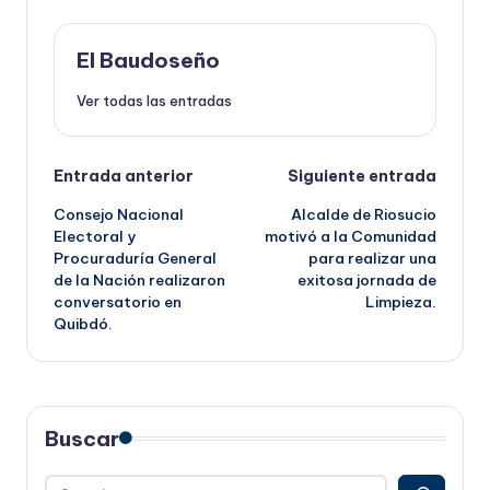
El Baudoseño
Ver todas las entradas
Navegación
Entrada anterior
Siguiente entrada
Consejo Nacional
Alcalde de Riosucio
de
Electoral y
motivó a la Comunidad
Procuraduría General
para realizar una
entradas
de la Nación realizaron
exitosa jornada de
conversatorio en
Limpieza.
Quibdó.
Buscar