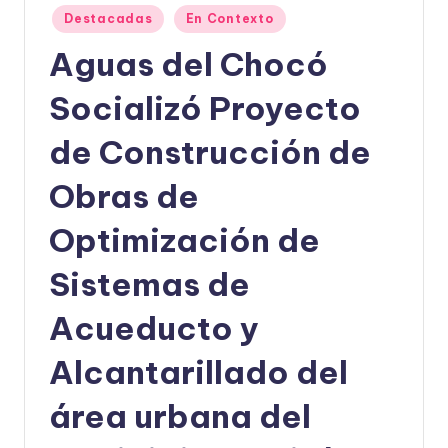
Publicado
Destacadas
En Contexto
U
en
Aguas del Chocó
D
O
Socializó Proyecto
S
de Construcción de
E
Obras de
Ñ
O
Optimización de
Sistemas de
Acueducto y
Alcantarillado del
área urbana del