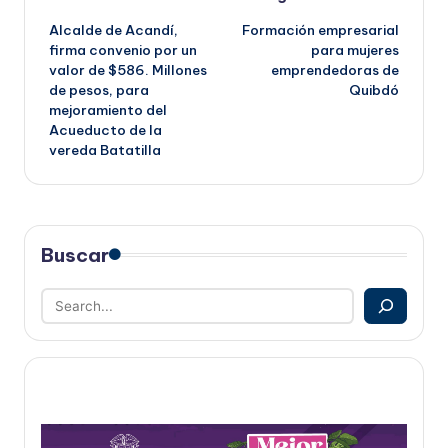
Navegación
Alcalde de Acandí,
Formación empresarial
de
firma convenio por un
para mujeres
valor de $586. Millones
emprendedoras de
entradas
de pesos, para
Quibdó
mejoramiento del
Acueducto de la
vereda Batatilla
Buscar