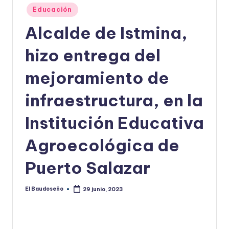
Publicado
Educación
U
en
Alcalde de Istmina,
D
O
hizo entrega del
S
mejoramiento de
E
infraestructura, en la
Ñ
O
Institución Educativa
Agroecológica de
Puerto Salazar
El Baudoseño
29 junio, 2023
Publicado
por