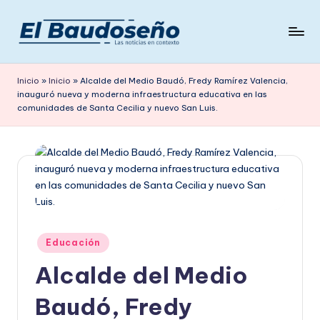
Saltar
al
P
Las
contenido
noticias
e
Inicio
»
Inicio
»
Alcalde del Medio Baudó, Fredy Ramírez Valencia,
en
inauguró nueva y moderna infraestructura educativa en las
ri
contexto
comunidades de Santa Cecilia y nuevo San Luis.
ó
d
i
c
o
Publicado
E
Educación
en
L
Alcalde del Medio
B
Baudó, Fredy
A