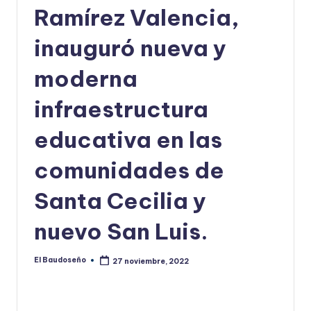
Ramírez Valencia,
U
D
inauguró nueva y
O
moderna
S
infraestructura
E
Ñ
educativa en las
O
comunidades de
Santa Cecilia y
nuevo San Luis.
El Baudoseño
27 noviembre, 2022
Publicado
por