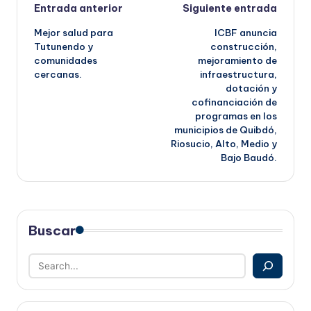
Navegación
Entrada anterior
Siguiente entrada
Mejor salud para
ICBF anuncia
de
Tutunendo y
construcción,
comunidades
mejoramiento de
entradas
cercanas.
infraestructura,
dotación y
cofinanciación de
programas en los
municipios de Quibdó,
Riosucio, Alto, Medio y
Bajo Baudó.
Buscar