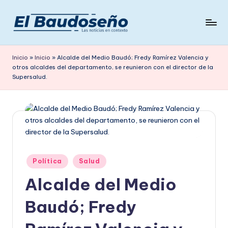
Saltar
al
P
Las
contenido
noticias
e
Inicio
»
Inicio
»
Alcalde del Medio Baudó; Fredy Ramírez Valencia y
en
otros alcaldes del departamento, se reunieron con el director de la
ri
contexto
Supersalud.
ó
d
i
c
o
Publicado
Política
Salud
en
E
Alcalde del Medio
L
Baudó; Fredy
B
A