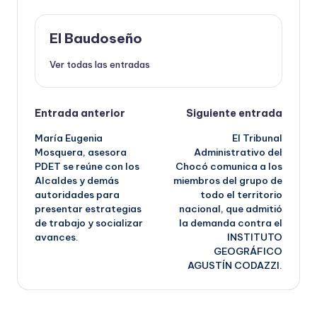
El Baudoseño
Ver todas las entradas
Navegación
Entrada anterior
Siguiente entrada
María Eugenia
El Tribunal
de
Mosquera, asesora
Administrativo del
PDET se reúne con los
Chocó comunica a los
entradas
Alcaldes y demás
miembros del grupo de
autoridades para
todo el territorio
presentar estrategias
nacional, que admitió
de trabajo y socializar
la demanda contra el
avances.
INSTITUTO
GEOGRÁFICO
AGUSTÍN CODAZZI.