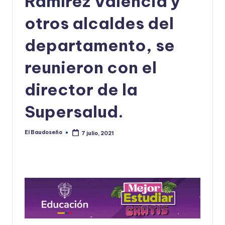
Ramírez Valencia y
U
otros alcaldes del
D
departamento, se
O
S
reunieron con el
E
director de la
Ñ
Supersalud.
O
El Baudoseño
7 julio, 2021
Publicado
por