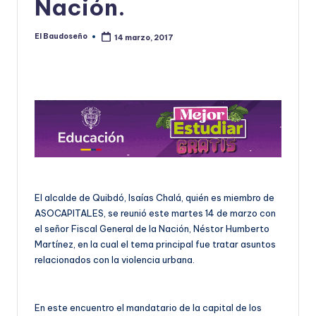
Nación.
U
D
El Baudoseño
14 marzo, 2017
Publicado
por
O
S
E
Ñ
O
El alcalde de Quibdó, Isaías Chalá, quién es miembro de
ASOCAPITALES, se reunió este martes 14 de marzo con
el señor Fiscal General de la Nación, Néstor Humberto
Martínez, en la cual el tema principal fue tratar asuntos
relacionados con la violencia urbana.
En este encuentro el mandatario de la capital de los