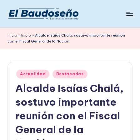
Saltar
al
P
Las
contenido
noticias
e
Inicio
»
Inicio
»
Alcalde Isaías Chalá, sostuvo importante reunión
en
con el Fiscal General de la Nación.
ri
contexto
ó
d
Publicado
i
Actualidad
Destacadas
en
Alcalde Isaías Chalá,
c
o
sostuvo importante
E
reunión con el Fiscal
L
General de la
B
A