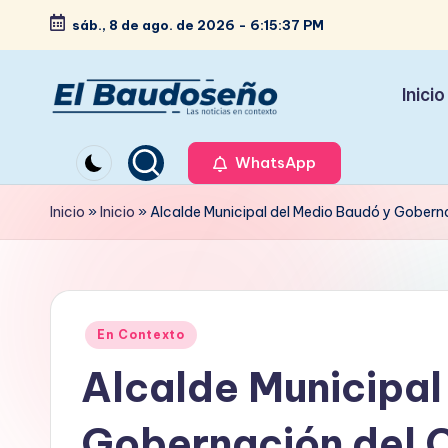
sáb., 8 de ago. de 2026
-
6:15:38 PM
Saltar
al
Inicio
contenido
P
Las
noticias
WhatsApp
e
en
ri
Inicio
»
Inicio
»
Alcalde Municipal del Medio Baudó y Goberna
contexto
ó
d
Publicado
i
En Contexto
en
Alcalde Municipal
c
o
Gobernación del 