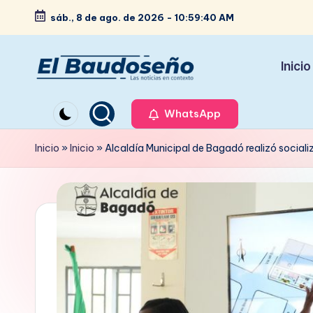
sáb., 8 de ago. de 2026
-
10:59:42 AM
Saltar
al
Inicio
contenido
P
Las
noticias
WhatsApp
e
en
ri
Inicio
»
Inicio
»
Alcaldía Municipal de Bagadó realizó socializ
contexto
ó
d
i
c
o