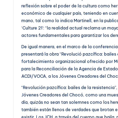
reflexión sobre el poder de la cultura como he
económico de cualquier país, teniendo en cuenta 
mano, tal como lo indica Martinell, en la public
‘Culture 21’: “la realidad actual reclama un m
actores fundamentales para garantizar los dere
De igual manera, en el marco de la conferencia 
presentará la obra “Revolució pazcífica: bailes
fortalecimiento organizacional ofrecido por M
para la Reconciliación de la Agencia de Estados
ACDI/VOCA, a los Jóvenes Creadores del Choc
“Revolución pazcífica: bailes de la resistencia”
Jóvenes Creadores del Chocó, como una muestra
día, quizás no sean tan solemnes como los he
también están llenos de verdades que brotan en 
existir. Los JCH, a través del cuerpo que baila,