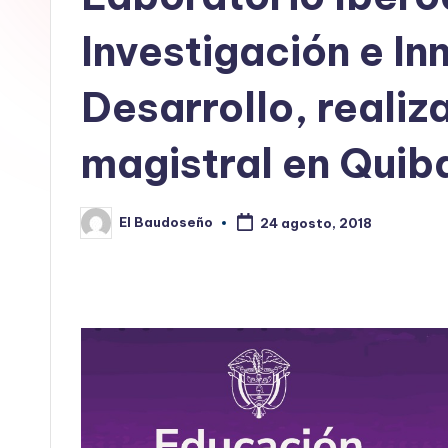
E
Investigación e In
L
Desarrollo, realiz
B
A
magistral en Quib
U
El Baudoseño
D
24 agosto, 2018
Publicado
por
O
S
E
Ñ
O