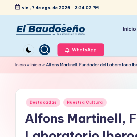
vie., 7 de ago. de 2026
-
3:24:03 PM
Saltar
al
Inicio
contenido
P
Las
noticias
WhatsApp
e
en
ri
Inicio
»
Inicio
»
Alfons Martinell, Fundador del Laboratorio I
contexto
ó
d
Publicado
i
Destacadas
Nuestra Cultura
en
Alfons Martinell, 
c
o
Laboratorio Iber