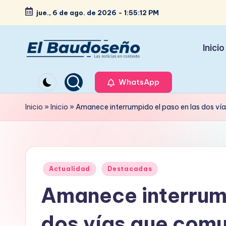
jue., 6 de ago. de 2026
-
1:55:13 PM
Saltar
al
Inicio
contenido
P
Las
noticias
WhatsApp
e
en
ri
Inicio
»
Inicio
»
Amanece interrumpido el paso en las dos ví
contexto
ó
d
Publicado
i
Actualidad
Destacadas
en
Amanece interrump
c
o
dos vías que comu