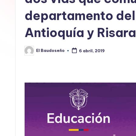
E
departamento del
L
Antioquía y Risara
B
A
El Baudoseño
6 abril, 2019
Publicado
U
por
D
O
S
E
Ñ
O