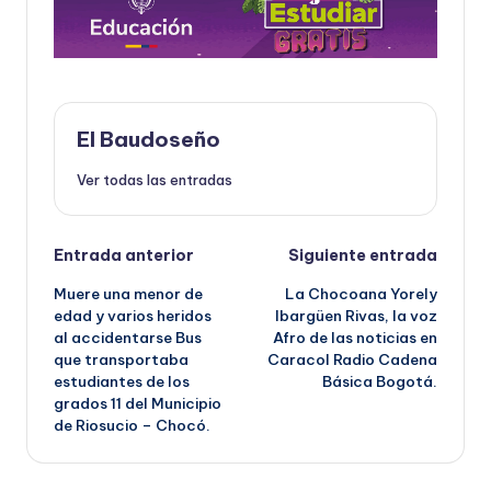
El Baudoseño
Ver todas las entradas
Navegación
Entrada anterior
Siguiente entrada
Muere una menor de
La Chocoana Yorely
de
edad y varios heridos
Ibargüen Rivas, la voz
al accidentarse Bus
Afro de las noticias en
entradas
que transportaba
Caracol Radio Cadena
estudiantes de los
Básica Bogotá.
grados 11 del Municipio
de Riosucio – Chocó.