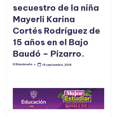
secuestro de la niña
U
D
Mayerli Karina
O
Cortés Rodríguez de
S
15 años en el Bajo
E
Ñ
Baudó – Pizarro.
O
El Baudoseño
15 septiembre, 2018
Publicado
por