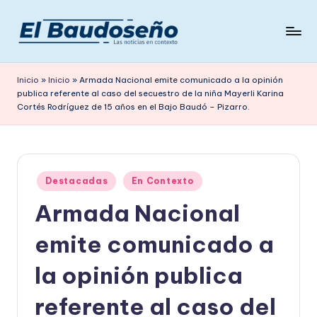
Saltar
al
P
Las
contenido
noticias
e
Inicio
»
Inicio
»
Armada Nacional emite comunicado a la opinión
en
publica referente al caso del secuestro de la niña Mayerli Karina
ri
contexto
Cortés Rodríguez de 15 años en el Bajo Baudó – Pizarro.
ó
d
i
Publicado
Destacadas
En Contexto
c
en
Armada Nacional
o
emite comunicado a
E
L
la opinión publica
B
referente al caso del
A