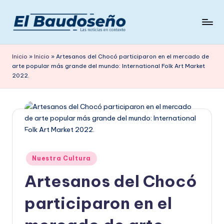
Saltar
al
P
Las
contenido
noticias
e
Inicio
»
Inicio
»
Artesanos del Chocó participaron en el mercado de
en
arte popular más grande del mundo: International Folk Art Market
ri
contexto
2022.
ó
d
i
c
o
Publicado
Nuestra Cultura
en
E
Artesanos del Chocó
L
participaron en el
B
A