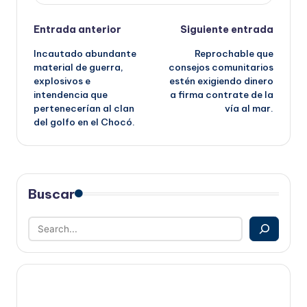
Navegación
Entrada anterior
Siguiente entrada
Incautado abundante
Reprochable que
de
material de guerra,
consejos comunitarios
explosivos e
estén exigiendo dinero
entradas
intendencia que
a firma contrate de la
pertenecerían al clan
vía al mar.
del golfo en el Chocó.
Buscar