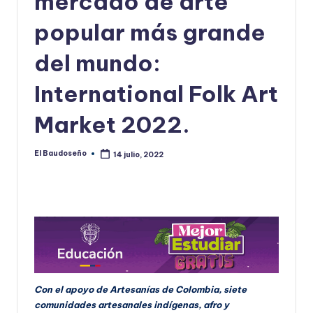
mercado de arte
U
popular más grande
D
del mundo:
O
S
International Folk Art
E
Market 2022.
Ñ
O
El Baudoseño
14 julio, 2022
Publicado
por
Con el apoyo de Artesanías de Colombia, siete
comunidades artesanales indígenas, afro y