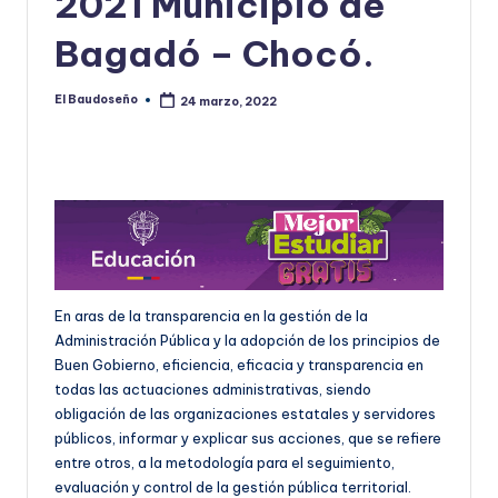
2021 Municipio de
U
Bagadó – Chocó.
D
O
El Baudoseño
24 marzo, 2022
Publicado
por
S
E
Ñ
O
En aras de la transparencia en la gestión de la
Administración Pública y la adopción de los principios de
Buen Gobierno, eficiencia, eficacia y transparencia en
todas las actuaciones administrativas, siendo
obligación de las organizaciones estatales y servidores
públicos, informar y explicar sus acciones, que se refiere
entre otros, a la metodología para el seguimiento,
evaluación y control de la gestión pública territorial.