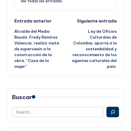
Ver todas las entradas
Navegación
Entrada anterior
Siguiente entrada
Alcalde del Medio
Ley de Oficios
de
Baudó, Fredy Ramírez
Culturales de
Valencia, realizó visita
Colombia, aporte a la
entradas
de supervisión a la
sostenibilidad y
construcción de la
reconocimiento de los
obra, “Casa de la
agentes culturales del
mujer”
país.
Buscar