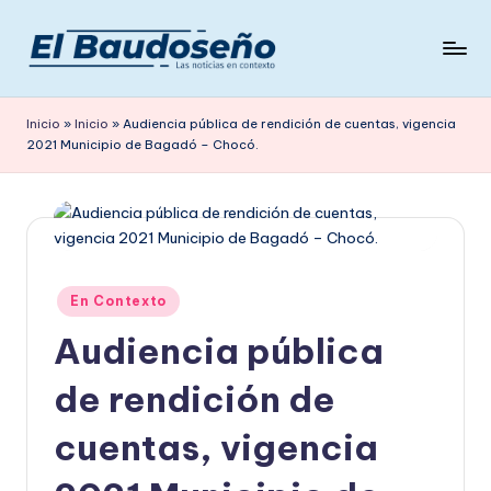
Saltar
al
P
Las
contenido
noticias
e
Inicio
»
Inicio
»
Audiencia pública de rendición de cuentas, vigencia
en
2021 Municipio de Bagadó – Chocó.
ri
contexto
ó
d
i
c
Publicado
En Contexto
en
o
Audiencia pública
E
de rendición de
L
cuentas, vigencia
B
A