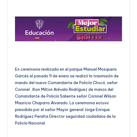
U
D
O
S
E
Ñ
O
En ceremonia realizada en el parque Manuel Mosquera
Garcés el pasado 11 de enero se realizó la trasmisión de
mando del nuevo Comandante de Policía Chocó, señor
Coronel. Jhon Milton Arévalo Rodríguez de manos del
Comandante de Policía Saliente señor Coronel Wilson
Mauricio Chaparro Alvarado. La ceremonia estuvo
presidida por el señor Mayor general Jorge Enrique
Rodríguez Peralta Director seguridad ciudadana de la
Policía Nacional.