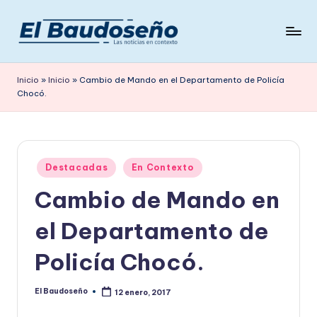
Saltar
al
P
Las
contenido
noticias
e
Inicio
»
Inicio
»
Cambio de Mando en el Departamento de Policía
en
Chocó.
ri
contexto
ó
d
Publicado
i
Destacadas
En Contexto
en
Cambio de Mando en
c
o
el Departamento de
E
Policía Chocó.
L
B
El Baudoseño
12 enero, 2017
Publicado
por
A