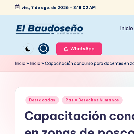
vie., 7 de ago. de 2026
-
3:18:03 AM
Saltar
al
Inicio
contenido
P
Las
noticias
WhatsApp
e
en
ri
Inicio
»
Inicio
»
Capacitación concurso para docentes en zo
contexto
ó
d
Publicado
i
Destacadas
Paz y Derechos humanos
en
Capacitación con
c
o
en zonas de posco