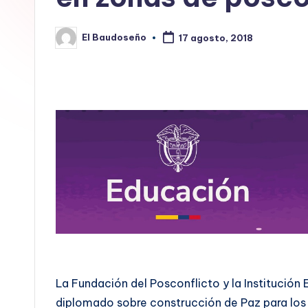
E
El Baudoseño
L
17 agosto, 2018
Publicado
por
B
A
U
D
O
S
E
Ñ
La Fundación del Posconflicto y la Institución 
O
diplomado sobre construcción de Paz para los