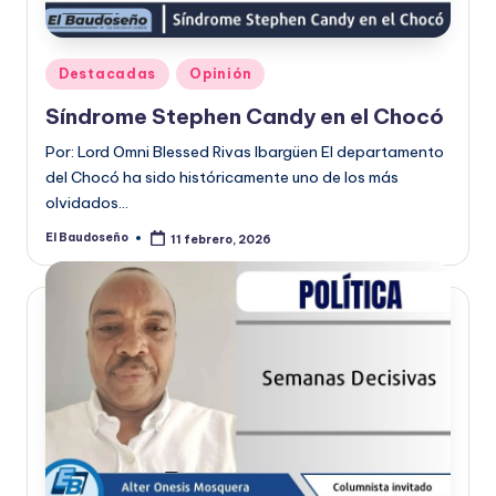
Publicado
Destacadas
Opinión
en
Síndrome Stephen Candy en el Chocó
Por: Lord Omni Blessed Rivas Ibargüen El departamento
del Chocó ha sido históricamente uno de los más
olvidados…
El Baudoseño
11 febrero, 2026
Publicado
por