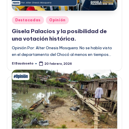
U
D
Publicado
Destacadas
Opinión
O
en
Gisela Palacios y la posibilidad de
S
una votación histórica.
E
Opinión Por: Alter Onesis Mosquera. No se había visto
Ñ
en el departamento del Chocó al menos en tiempos…
O
El Baudoseño
20 febrero, 2026
Publicado
por