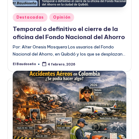
Publicado
Destacadas
Opinión
en
Temporal o definitivo el cierre de la
oficina del Fondo Nacional del Ahorro
Por: Alter Onesis Mosquera Los usuarios del Fondo
Nacional del Ahorro, en Quibdó y los que se desplazan…
El Baudoseño
4 febrero, 2026
Publicado
por