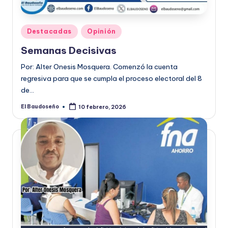
Publicado
Destacadas
Opinión
en
Semanas Decisivas
Por: Alter Onesis Mosquera. Comenzó la cuenta
regresiva para que se cumpla el proceso electoral del 8
de…
El Baudoseño
10 febrero, 2026
Publicado
por