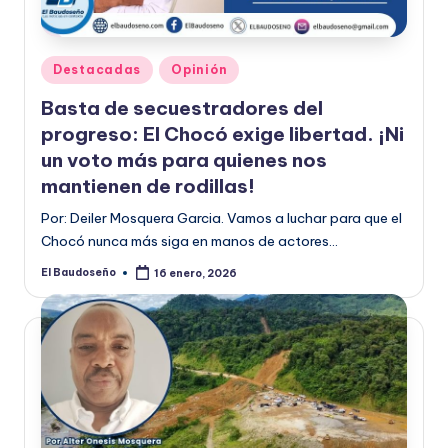
Publicado
Destacadas
Opinión
en
Basta de secuestradores del
progreso: El Chocó exige libertad. ¡Ni
un voto más para quienes nos
mantienen de rodillas!
Por: Deiler Mosquera Garcia. Vamos a luchar para que el
Chocó nunca más siga en manos de actores…
El Baudoseño
16 enero, 2026
Publicado
por