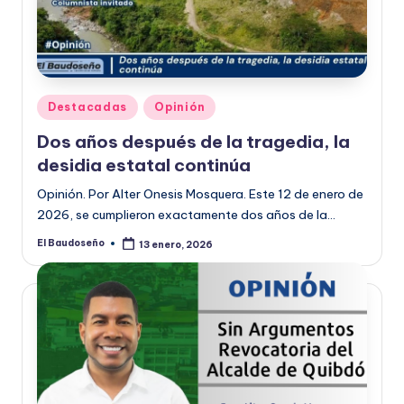
Publicado
Destacadas
Opinión
en
Dos años después de la tragedia, la
desidia estatal continúa
Opinión. Por Alter Onesis Mosquera. Este 12 de enero de
2026, se cumplieron exactamente dos años de la…
El Baudoseño
13 enero, 2026
Publicado
por