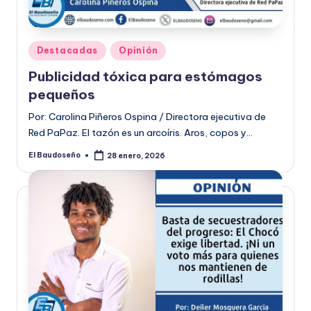
Publicado
Destacadas
Opinión
en
Publicidad tóxica para estómagos
pequeños
Por: Carolina Piñeros Ospina / Directora ejecutiva de
Red PaPaz. El tazón es un arcoíris. Aros, copos y…
El Baudoseño
28 enero, 2026
Publicado
por