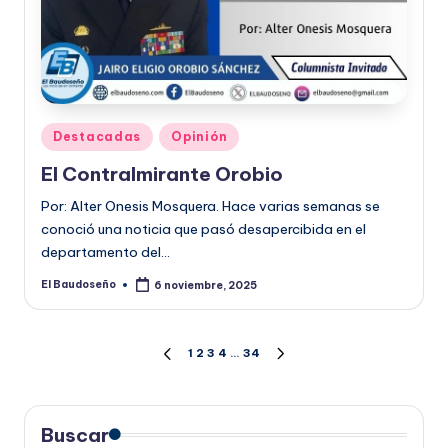
Publicado
Destacadas
Opinión
en
El Contralmirante Orobio
Por: Alter Onesis Mosquera. Hace varias semanas se
conoció una noticia que pasó desapercibida en el
departamento del…
El Baudoseño
6 noviembre, 2025
Publicado
por
Paginación
1
2
3
4
…
34
PÁGINA
SIGUIENTE
ANTERIOR
PÁGINA
de
entradas
Buscar