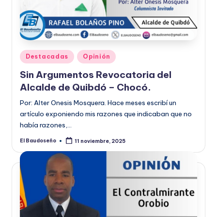
Publicado
Destacadas
Opinión
en
Sin Argumentos Revocatoria del
Alcalde de Quibdó – Chocó.
Por: Alter Onesis Mosquera. Hace meses escribí un
artículo exponiendo mis razones que indicaban que no
había razones,…
El Baudoseño
11 noviembre, 2025
Publicado
por