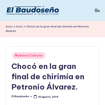
Saltar
al
P
Las
contenido
noticias
e
Inicio
»
Inicio
»
Chocó en la gran final de chirimía en Petronio
en
Álvarez.
ri
contexto
ó
d
Publicado
i
Nuestra Cultura
en
Chocó en la gran
c
o
final de chirimía en
E
Petronio Álvarez.
L
B
El Baudoseño
18 agosto, 2019
Publicado
por
A