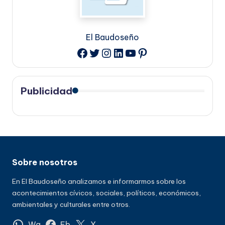
El Baudoseño
Twitter
Instagram
LinkedIn
YouTube
Pinterest
Facebook
Publicidad
Sobre nosotros
En El Baudoseño analizamos e informarmos sobre los
acontecimientos cívicos, sociales, políticos, económicos,
ambientales y culturales entre otros.
Wa
Fb
X