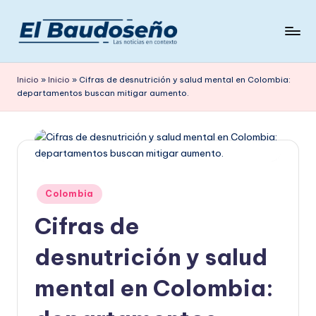
Saltar
al
P
Las
contenido
noticias
e
Inicio
»
Inicio
»
Cifras de desnutrición y salud mental en Colombia:
en
departamentos buscan mitigar aumento.
ri
contexto
ó
d
i
c
Publicado
Colombia
en
o
Cifras de
E
desnutrición y salud
L
mental en Colombia:
B
A