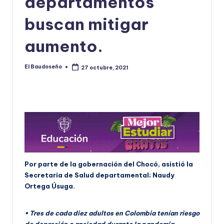
departamentos
U
buscan mitigar
D
aumento.
O
S
El Baudoseño
27 octubre, 2021
Publicado
E
por
Ñ
O
Por parte de la gobernación del Chocó, asistió la
Secretaria de Salud departamental; Naudy
Ortega Úsuga.
• Tres de cada diez adultos en Colombia tenían riesgo