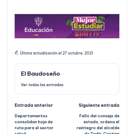
Última actualización el 27 octubre, 2021
El Baudoseño
Ver todas las entradas
Navegación
Entrada anterior
Siguiente entrada
Departamentos
Fallo del consejo de
de
consolidan hoja de
estado, ordena el
ruta para el sector
reintegro del alcalde
entradas
salud.
de Tadó; Cristian