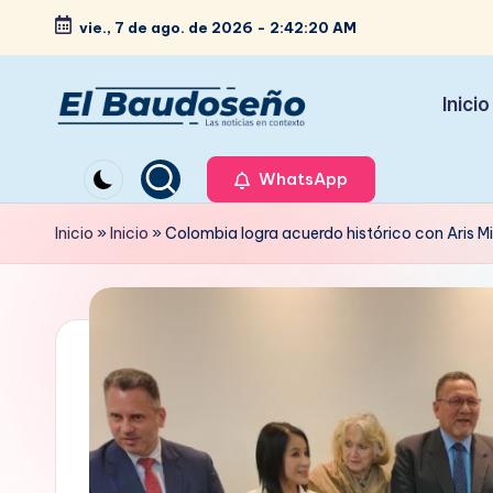
vie., 7 de ago. de 2026
-
2:42:21 AM
Saltar
al
Inicio
contenido
P
Las
noticias
WhatsApp
e
en
ri
Inicio
»
Inicio
»
Colombia logra acuerdo histórico con Aris Min
contexto
ó
d
i
c
o