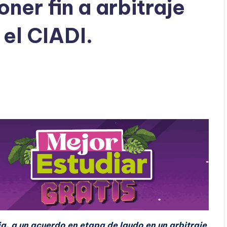
ner fin a arbitraje
 el CIADI.
ia, a un acuerdo en etapa de laudo en un arbitraje