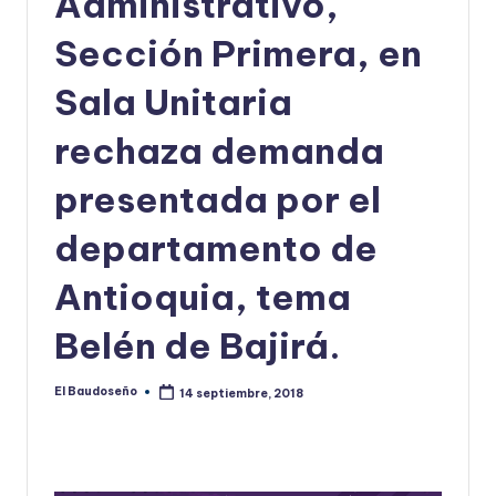
Administrativo,
U
Sección Primera, en
D
Sala Unitaria
O
S
rechaza demanda
E
presentada por el
Ñ
departamento de
O
Antioquia, tema
Belén de Bajirá.
El Baudoseño
14 septiembre, 2018
Publicado
por