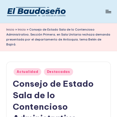
Saltar
al
P
Las
contenido
noticias
e
Inicio
»
Inicio
»
Consejo de Estado Sala de lo Contencioso
en
Administrativo, Sección Primera, en Sala Unitaria rechaza demanda
ri
contexto
presentada por el departamento de Antioquia, tema Belén de
ó
Bajirá.
d
i
c
Publicado
Actualidad
Destacadas
en
o
Consejo de Estado
E
Sala de lo
L
Contencioso
B
A