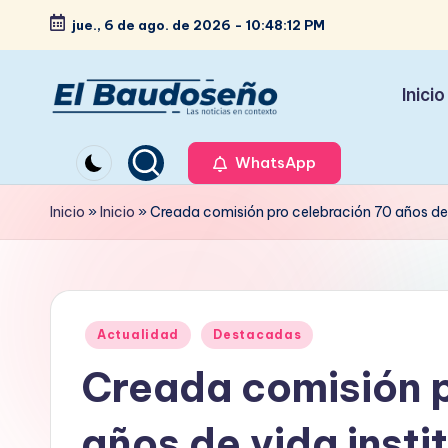
jue., 6 de ago. de 2026
-
10:48:13 PM
Saltar
al
Inicio
contenido
P
Las
noticias
WhatsApp
e
en
ri
Inicio
»
Inicio
»
Creada comisión pro celebración 70 años de 
contexto
ó
d
Publicado
i
Actualidad
Destacadas
en
Creada comisión p
c
o
años de vida insti