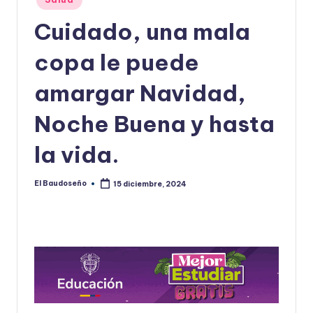
en
U
Cuidado, una mala
D
copa le puede
O
S
amargar Navidad,
E
Noche Buena y hasta
Ñ
la vida.
O
El Baudoseño
15 diciembre, 2024
Publicado
por