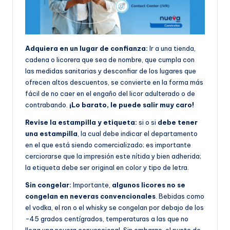
Adquiera en un lugar de confianza:
Ir a una tienda,
cadena o licorera que sea de nombre, que cumpla con
las medidas sanitarias y desconfiar de los lugares que
ofrecen altos descuentos, se convierte en la forma más
fácil de no caer en el engaño del licor adulterado o de
contrabando.
¡Lo barato, le puede salir muy caro!
Revise la estampilla y etiqueta:
si o si
debe tener
una estampilla
, la cual debe indicar el departamento
en el que está siendo comercializado; es importante
cerciorarse que la impresión este nítida y bien adherida;
la etiqueta debe ser original en color y tipo de letra.
Sin congelar:
Importante,
algunos licores no se
congelan en neveras convencionales
. Bebidas como
el vodka, el ron o el whisky se congelan por debajo de los
-45 grados centígrados, temperaturas a las que no
llega una nevera convencional. Sin embargo, el punto de