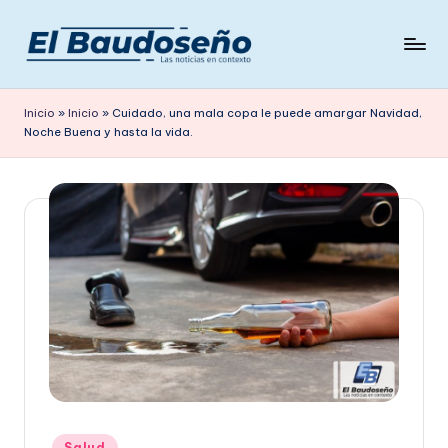
Saltar
al
P
Las
contenido
noticias
e
Inicio
»
Inicio
»
Cuidado, una mala copa le puede amargar Navidad,
en
Noche Buena y hasta la vida.
ri
contexto
ó
d
i
c
o
E
L
B
A
Publicado
Salud