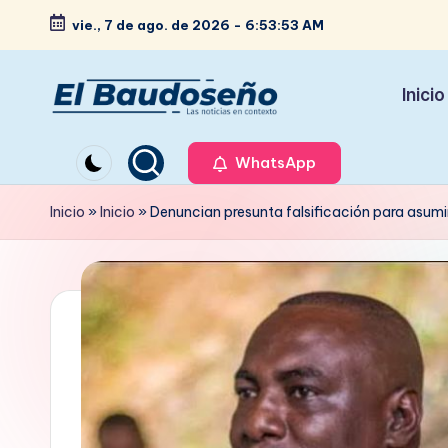
vie., 7 de ago. de 2026
-
6:53:54 AM
Saltar
al
Inicio
contenido
P
Las
noticias
WhatsApp
e
en
ri
Inicio
»
Inicio
»
Denuncian presunta falsificación para asu
contexto
ó
d
i
c
o