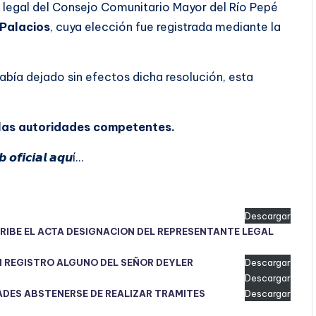
n legal del Consejo Comunitario Mayor del Río Pepé
Palacios
, cuya elección fue registrada mediante la
había dejado sin efectos dicha resolución, esta
e las autoridades competentes.
 𝙤𝙛𝙞𝙘𝙞𝙖𝙡 𝙖𝙦𝙪í…
Descargar
CRIBE EL ACTA DESIGNACION DEL REPRESENTANTE LEGAL
N REGISTRO ALGUNO DEL SEÑOR DEYLER
Descargar
Descargar
ADES ABSTENERSE DE REALIZAR TRAMITES
Descargar