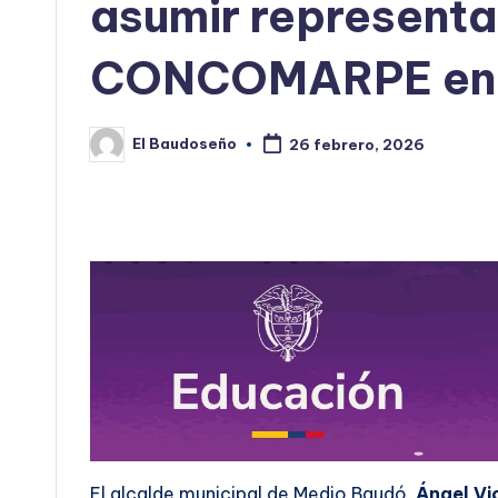
asumir representa
CONCOMARPE en 
El Baudoseño
26 febrero, 2026
Publicado
por
El alcalde municipal de Medio Baudó,
Ángel Vi