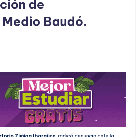
ción de
Medio Baudó.
ctorio Zúñiga Ibargüen
, radicó denuncia ante la