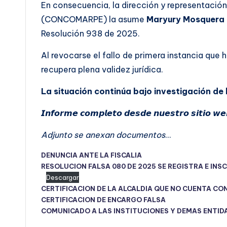
En consecuencia, la dirección y representació
(CONCOMARPE) la asume
Maryury Mosquera 
Resolución 938 de 2025.
Al revocarse el fallo de primera instancia que 
recupera plena validez jurídica.
La situación continúa bajo investigación d
𝙄𝙣𝙛𝙤𝙧𝙢𝙚 𝙘𝙤𝙢𝙥𝙡𝙚𝙩𝙤 𝙙𝙚𝙨𝙙𝙚 𝙣𝙪𝙚𝙨𝙩𝙧𝙤 𝙨𝙞𝙩𝙞𝙤 𝙬𝙚
Adjunto se anexan documentos
…
DENUNCIA ANTE LA FISCALIA
RESOLUCION FALSA 080 DE 2025 SE REGISTRA E INS
Descargar
CERTIFICACION DE LA ALCALDIA QUE NO CUENTA CO
CERTIFICACION DE ENCARGO FALSA
COMUNICADO A LAS INSTITUCIONES Y DEMAS ENTID