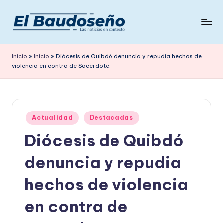
Saltar
al
P
Las
contenido
noticias
e
Inicio
»
Inicio
»
Diócesis de Quibdó denuncia y repudia hechos de
en
violencia en contra de Sacerdote.
ri
contexto
ó
d
Publicado
i
Actualidad
Destacadas
en
Diócesis de Quibdó
c
o
denuncia y repudia
E
hechos de violencia
L
en contra de
B
A