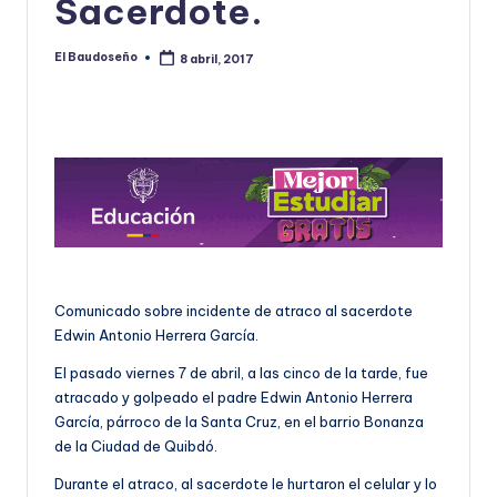
Sacerdote.
U
D
El Baudoseño
8 abril, 2017
Publicado
por
O
S
E
Ñ
O
Comunicado sobre incidente de atraco al sacerdote
Edwin Antonio Herrera García.
El pasado viernes 7 de abril, a las cinco de la tarde, fue
atracado y golpeado el padre Edwin Antonio Herrera
García, párroco de la Santa Cruz, en el barrio Bonanza
de la Ciudad de Quibdó.
Durante el atraco, al sacerdote le hurtaron el celular y lo