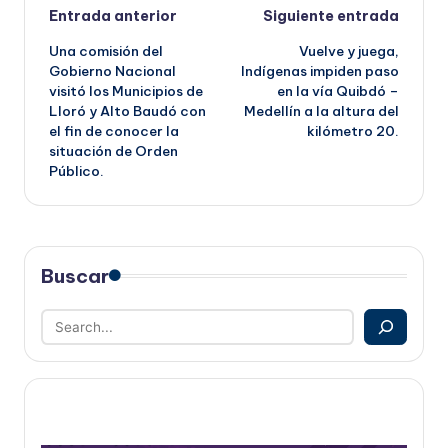
Navegación
Entrada anterior
Siguiente entrada
Una comisión del
Vuelve y juega,
de
Gobierno Nacional
Indígenas impiden paso
visitó los Municipios de
en la vía Quibdó –
entradas
Lloró y Alto Baudó con
Medellín a la altura del
el fin de conocer la
kilómetro 20.
situación de Orden
Público.
Buscar