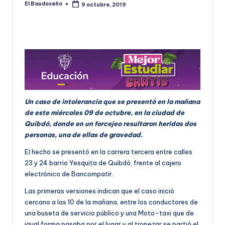
El Baudoseño
9 octubre, 2019
Publicado
U
por
D
O
S
E
Ñ
Un caso de intolerancia que se presentó en la mañana
O
de este miércoles 09 de octubre, en la ciudad de
Quibdó, donde en un forcejeo resultaron heridas dos
personas, una de ellas de gravedad.
El hecho se presentó en la carrera tercera entre calles
23 y 24 barrio Yesquita de Quibdó, frente al cajero
electrónico de Bancompatir.
Las primeras versiones indican que el caso inició
cercano a las 10 de la mañana, entre los conductores de
una buseta de servicio público y una Moto-taxi que de
igual forma pasaba por el lugar y al tropezar se partió el