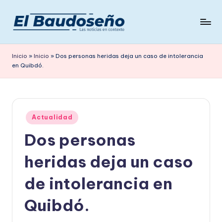
Saltar
al
P
Las
contenido
noticias
e
Inicio
»
Inicio
»
Dos personas heridas deja un caso de intolerancia
en
en Quibdó.
ri
contexto
ó
d
Publicado
i
Actualidad
en
Dos personas
c
o
heridas deja un caso
E
de intolerancia en
L
Quibdó.
B
A