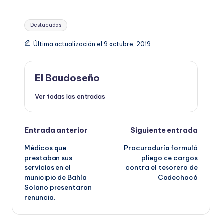
Etiquetas:
Destacadas
Última actualización el 9 octubre, 2019
El Baudoseño
Ver todas las entradas
Navegación
Entrada anterior
Siguiente entrada
Médicos que
Procuraduría formuló
de
prestaban sus
pliego de cargos
servicios en el
contra el tesorero de
entradas
municipio de Bahía
Codechocó
Solano presentaron
renuncia.