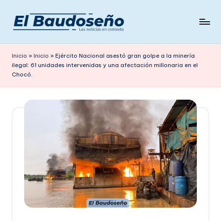
Saltar
al
P
Las
contenido
noticias
e
Inicio
»
Inicio
»
Ejército Nacional asestó gran golpe a la minería
en
ilegal: 61 unidades intervenidas y una afectación millonaria en el
ri
contexto
Chocó.
ó
d
i
c
o
E
L
B
A