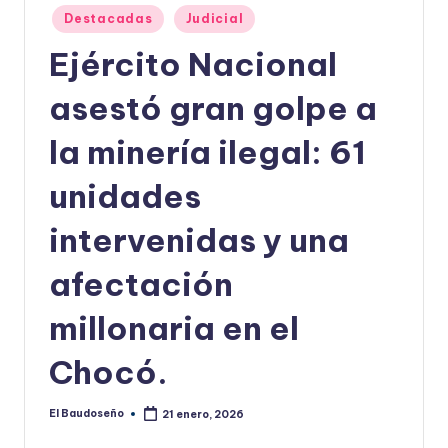
Publicado
Destacadas
Judicial
U
en
Ejército Nacional
D
O
asestó gran golpe a
S
la minería ilegal: 61
E
unidades
Ñ
O
intervenidas y una
afectación
millonaria en el
Chocó.
El Baudoseño
21 enero, 2026
Publicado
por