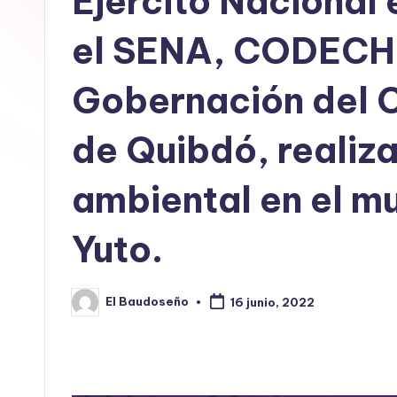
Ejército Nacional 
E
el SENA, CODECH
L
Gobernación del C
B
A
de Quibdó, realiz
U
ambiental en el mu
D
Yuto.
O
S
El Baudoseño
16 junio, 2022
Publicado
E
por
Ñ
O