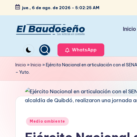
jue., 6 de ago. de 2026
-
5:02:26 AM
Saltar
al
Inicio
contenido
P
Las
noticias
WhatsApp
e
en
ri
Inicio
»
Inicio
»
Ejército Nacional en articulación con el SE
contexto
– Yuto.
ó
d
i
c
Publicado
Medio ambiente
en
o