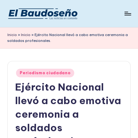
Saltar
al
P
Las
contenido
noticias
e
Inicio
»
Inicio
»
Ejército Nacional llevó a cabo emotiva ceremonia a
en
soldados profesionales.
ri
contexto
ó
d
Publicado
i
Periodismo ciudadano
en
Ejército Nacional
c
o
llevó a cabo emotiva
E
ceremonia a
L
soldados
B
A