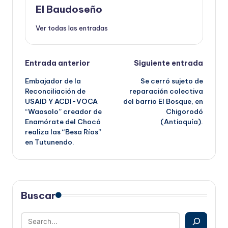
El Baudoseño
Ver todas las entradas
Navegación
Entrada anterior
Siguiente entrada
Embajador de la
Se cerró sujeto de
de
Reconciliación de
reparación colectiva
USAID Y ACDI-VOCA
del barrio El Bosque, en
entradas
“Waosolo” creador de
Chigorodó
Enamórate del Chocó
(Antioquía).
realiza las “Besa Ríos”
en Tutunendo.
Buscar