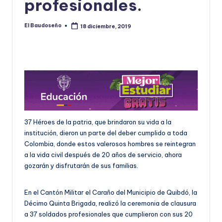
profesionales.
U
D
El Baudoseño
18 diciembre, 2019
Publicado
por
O
S
E
Ñ
O
37 Héroes de la patria, que brindaron su vida a la
institución, dieron un parte del deber cumplido a toda
Colombia, donde estos valerosos hombres se reintegran
a la vida civil después de 20 años de servicio, ahora
gozarán y disfrutarán de sus familias.
En el Cantón Militar el Caraño del Municipio de Quibdó, la
Décimo Quinta Brigada, realizó la ceremonia de clausura
a 37 soldados profesionales que cumplieron con sus 20