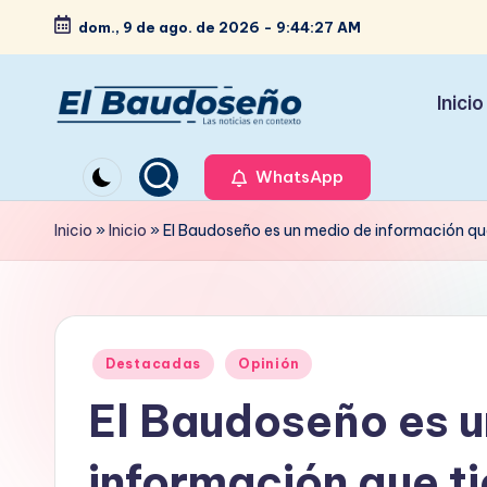
dom., 9 de ago. de 2026
-
9:44:28 AM
Saltar
al
Inicio
contenido
P
Las
noticias
WhatsApp
e
en
ri
Inicio
»
Inicio
»
El Baudoseño es un medio de información que 
contexto
ó
d
Publicado
i
Destacadas
Opinión
en
El Baudoseño es u
c
o
información que ti