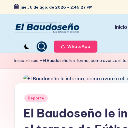
jue., 6 de ago. de 2026
-
2:46:28 PM
Saltar
al
Inicio
contenido
P
Las
noticias
WhatsApp
e
en
ri
Inicio
»
Inicio
»
El Baudoseño le informa, como avanza el to
contexto
ó
d
i
Publicado
Deporte
en
c
El Baudoseño le i
o