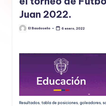
el torneo de Fútb
E
Juan 2022.
L
B
El Baudoseño
6 enero, 2022
Publicado
A
por
U
D
O
S
E
Ñ
Resultados, tabla de posiciones, goleadores, 
O