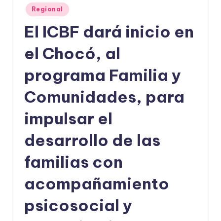
Publicado
Regional
U
en
El ICBF dará inicio en
D
O
el Chocó, al
S
programa Familia y
E
Comunidades, para
Ñ
O
impulsar el
desarrollo de las
familias con
acompañamiento
psicosocial y