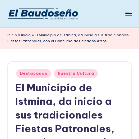
Saltar
al
P
Las
contenido
noticias
e
Inicio
»
Inicio
»
El Municipio de Istmina, da inicio a sus tradicionales
en
Fiestas Patronales, con el Concurso de Peinados Afros.
ri
contexto
ó
d
Publicado
i
Destacadas
Nuestra Cultura
en
El Municipio de
c
o
Istmina, da inicio a
E
sus tradicionales
L
Fiestas Patronales,
B
A