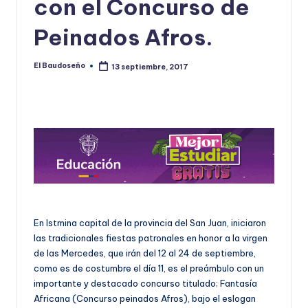
con el Concurso de
U
Peinados Afros.
D
O
El Baudoseño
13 septiembre, 2017
Publicado
por
S
E
Ñ
O
En Istmina capital de la provincia del San Juan, iniciaron
las tradicionales fiestas patronales en honor a la virgen
de las Mercedes, que irán del 12 al 24 de septiembre,
como es de costumbre el día 11, es el preámbulo con un
importante y destacado concurso titulado; Fantasía
Africana (Concurso peinados Afros), bajo el eslogan