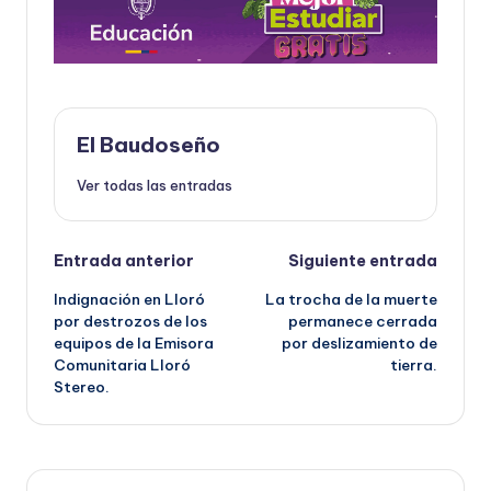
El Baudoseño
Ver todas las entradas
Navegación
Entrada anterior
Siguiente entrada
Indignación en Lloró
La trocha de la muerte
de
por destrozos de los
permanece cerrada
equipos de la Emisora
por deslizamiento de
entradas
Comunitaria Lloró
tierra.
Stereo.