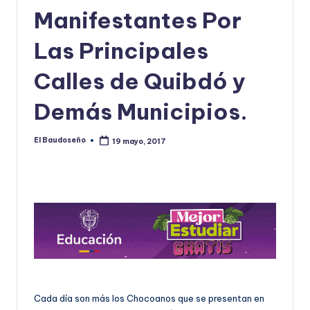
Manifestantes Por
U
D
Las Principales
O
Calles de Quibdó y
S
Demás Municipios.
E
Ñ
El Baudoseño
19 mayo, 2017
Publicado
O
por
Cada día son más los Chocoanos que se presentan en