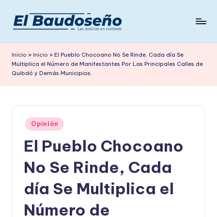
Saltar
al
P
Las
contenido
noticias
e
Inicio
»
Inicio
»
El Pueblo Chocoano No Se Rinde, Cada día Se
en
Multiplica el Número de Manifestantes Por Las Principales Calles de
ri
contexto
Quibdó y Demás Municipios.
ó
d
i
Publicado
Opinión
c
en
El Pueblo Chocoano
o
No Se Rinde, Cada
E
L
día Se Multiplica el
B
Número de
A