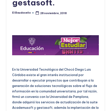
gestasoft.
U
D
El Baudoseño
28 noviembre, 2018
Publicado
por
O
S
E
Ñ
O
En la Universidad Tecnológica del Chocó Diego Luis
Córdoba existe el gran interés institucional por
desarrollar o ejecutar proyectos que contribuyan a la
generación de soluciones tecnológicas sobre el flujo de
información en la comunidad universitaria, por tal razón,
firmó un convenio con la Universidad de Pamplona,
donde adquirió los servicios de actualización de la suite
Academusoft y gestasoft; además la implantación de la