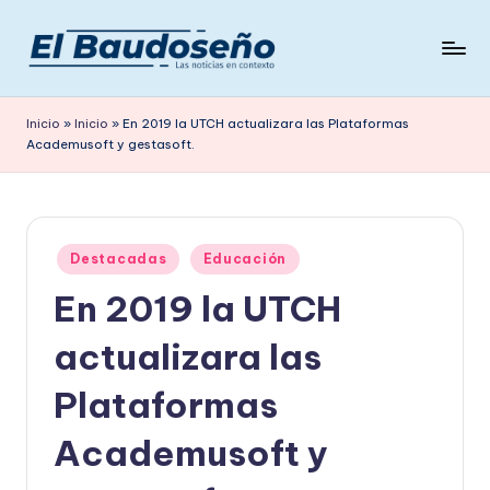
Saltar
al
P
Las
contenido
noticias
e
Inicio
»
Inicio
»
En 2019 la UTCH actualizara las Plataformas
en
Academusoft y gestasoft.
ri
contexto
ó
d
Publicado
i
Destacadas
Educación
en
En 2019 la UTCH
c
o
actualizara las
E
Plataformas
L
Academusoft y
B
A