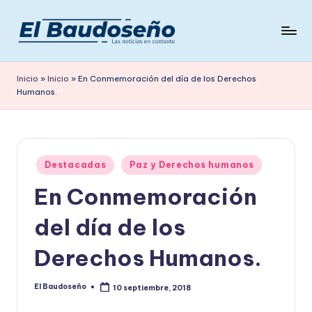
Saltar
al
P
Las
contenido
noticias
e
Inicio
»
Inicio
»
En Conmemoración del día de los Derechos
en
Humanos.
ri
contexto
ó
d
Publicado
i
Destacadas
Paz y Derechos humanos
en
En Conmemoración
c
o
del día de los
E
Derechos Humanos.
L
B
El Baudoseño
10 septiembre, 2018
Publicado
por
A