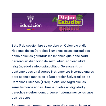
U
D
O
S
E
Ñ
Este 9 de septiembre se celebra en Colombia el día
Nacional de los Derechos Humanos, estos entendidos
O
como aquellas garantías inalienables que tiene toda
persona sin distinción de sexo, etnia, nacionalidad,
religión, edad e ideología política. Se encuentran
contemplados en diversos instrumentos internacionales
pero esencialmente en la Declaración Universal de los
Derechos Humanos (1948) la cual consagra que los
seres humanos nacen libres e iguales en dignidad y
derechos y deben comportarse fraternalmente los unos
con los otros.
Es importante recordar, que este día surge en honor al