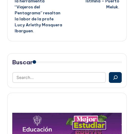
la herramienta
Istmina – Puerto
“Viajeros del
Meluk.
entradas
Pentagrama” resaltan
la labor de la profe
Lucy Arlethy Mosquera
Ibarguen.
Buscar