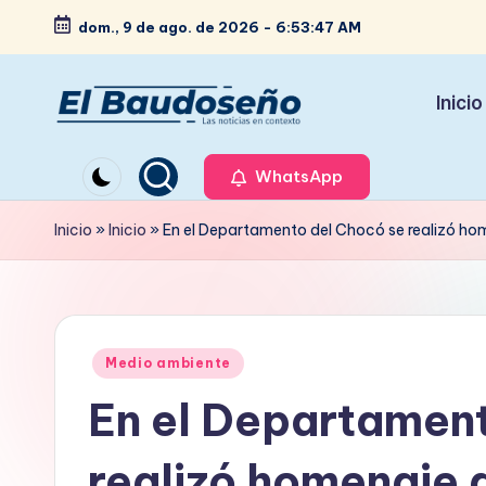
dom., 9 de ago. de 2026
-
6:53:48 AM
Saltar
al
Inicio
contenido
P
Las
noticias
WhatsApp
e
en
ri
Inicio
»
Inicio
»
En el Departamento del Chocó se realizó hom
contexto
ó
d
Publicado
i
Medio ambiente
en
En el Departamen
c
o
realizó homenaje 