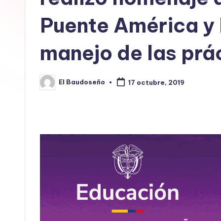
E
Puente América y 
L
manejo de las prá
B
A
El Baudoseño
17 octubre, 2019
Publicado
U
por
D
O
S
E
Ñ
O