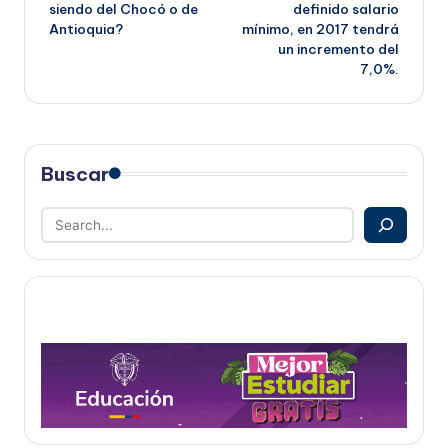
de
siendo del Chocó o de
definido salario
Antioquia?
mínimo, en 2017 tendrá
entradas
un incremento del
7,0%.
Buscar