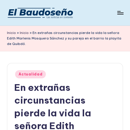
Saltar
al
P
Las
contenido
noticias
e
Inicio
»
Inicio
»
En extrañas circunstancias pierde la vida la señora
en
Edith Marlenis Mosquera Sánchez y su pareja en el barrio la playita
ri
contexto
de Quibdó.
ó
d
i
Publicado
Actualidad
c
en
En extrañas
o
circunstancias
E
L
pierde la vida la
B
señora Edith
A