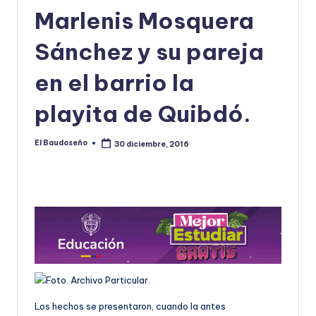
Marlenis Mosquera
U
D
Sánchez y su pareja
O
en el barrio la
S
playita de Quibdó.
E
Ñ
El Baudoseño
30 diciembre, 2016
Publicado
O
por
Los hechos se presentaron, cuando la antes