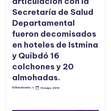
articulación con la
U
Secretaría de Salud
D
Departamental
O
S
fueron decomisados
E
en hoteles de Istmina
Ñ
y Quibdó 16
O
colchones y 20
almohadas.
El Baudoseño
10 mayo, 2019
Publicado
por