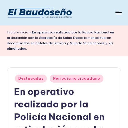
Saltar
al
P
Las
contenido
noticias
e
Inicio
»
Inicio
»
En operativo realizado por la Policía Nacional en
en
articulación con la Secretaría de Salud Departamental fueron
ri
contexto
decomisados en hoteles de Istmina y Quibdó 16 colchones y 20
ó
almohadas.
d
i
c
Publicado
Destacadas
Periodismo ciudadano
en
o
En operativo
E
realizado por la
L
Policía Nacional en
B
A