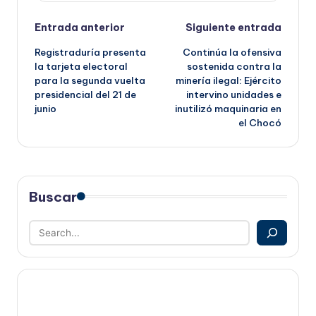
Navegación
Entrada anterior
Siguiente entrada
Registraduría presenta
Continúa la ofensiva
de
la tarjeta electoral
sostenida contra la
para la segunda vuelta
minería ilegal: Ejército
entradas
presidencial del 21 de
intervino unidades e
junio
inutilizó maquinaria en
el Chocó
Buscar