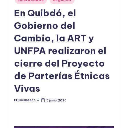
en
U
En Quibdó, el
D
Gobierno del
O
S
Cambio, la ART y
E
UNFPA realizaron el
Ñ
cierre del Proyecto
O
de Parterías Étnicas
Vivas
El Baudoseño
5 junio, 2026
Publicado
por