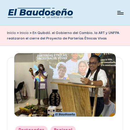
Saltar
al
P
Las
contenido
noticias
e
Inicio
»
Inicio
»
En Quibdó, el Gobierno del Cambio, la ART y UNFPA
en
realizaron el cierre del Proyecto de Parterías Étnicas Vivas
ri
contexto
ó
d
i
c
o
E
L
B
A
Publicado
Destacadas
Regional