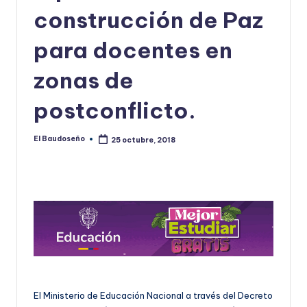
construcción de Paz
U
D
para docentes en
O
zonas de
S
postconflicto.
E
Ñ
El Baudoseño
25 octubre, 2018
Publicado
O
por
El Ministerio de Educación Nacional a través del Decreto