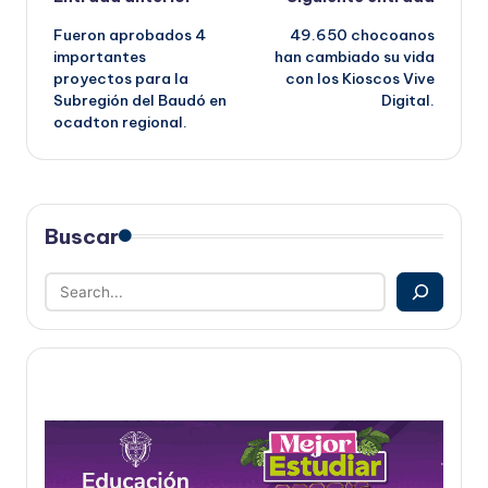
Navegación
Fueron aprobados 4
49.650 chocoanos
de
importantes
han cambiado su vida
proyectos para la
con los Kioscos Vive
entradas
Subregión del Baudó en
Digital.
ocadton regional.
Buscar