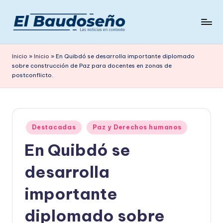
Saltar
al
P
Las
contenido
noticias
e
Inicio
»
Inicio
»
En Quibdó se desarrolla importante diplomado
en
sobre construcción de Paz para docentes en zonas de
ri
contexto
postconflicto.
ó
d
i
Publicado
Destacadas
Paz y Derechos humanos
c
en
En Quibdó se
o
desarrolla
E
L
importante
B
diplomado sobre
A