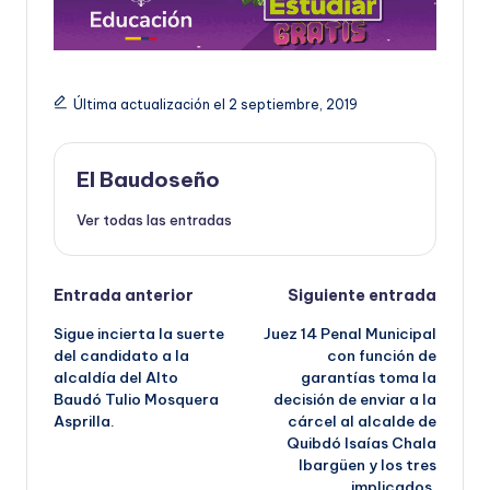
Última actualización el 2 septiembre, 2019
El Baudoseño
Ver todas las entradas
Navegación
Entrada anterior
Siguiente entrada
Sigue incierta la suerte
Juez 14 Penal Municipal
de
del candidato a la
con función de
alcaldía del Alto
garantías toma la
entradas
Baudó Tulio Mosquera
decisión de enviar a la
Asprilla.
cárcel al alcalde de
Quibdó Isaías Chala
Ibargüen y los tres
implicados.