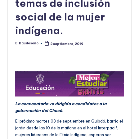
temas de inclusión
U
social de la mujer
D
indígena.
O
S
El Baudoseño
2 septiembre, 2019
Publicado
E
por
Ñ
O
La convocatoria va dirigida a candidatos a la
gobernación del Chocó.
El próximo martes 03 de septiembre en Quibdó, barrio el
jardín desde las 10 de la mañana en el hotel Interpacif,
mujeres lideresas de la Etnia Indígena, esperan ser