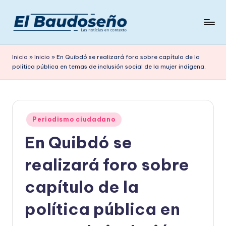
Saltar
al
P
Las
contenido
noticias
e
Inicio
»
Inicio
»
En Quibdó se realizará foro sobre capítulo de la
en
política pública en temas de inclusión social de la mujer indígena.
ri
contexto
ó
d
Publicado
i
Periodismo ciudadano
en
En Quibdó se
c
o
realizará foro sobre
E
capítulo de la
L
política pública en
B
A