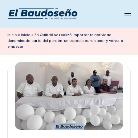
Saltar
al
P
Las
contenido
noticias
e
Inicio
»
Inicio
»
En Quibdó se realizó importante actividad
en
denominado carta del perdón: un espacio para sanar y volver a
ri
contexto
empezar.
ó
d
i
c
o
E
L
B
A