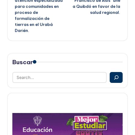
atención especializada
Francisco de Asís” une
entradas
para comunidades en
a Quibdó en favor de la
proceso de
salud regional.
formalización de
tierras en el Urabá
Darién.
Buscar