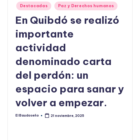
Publicado
Destacadas
Paz y Derechos humanos
U
en
En Quibdó se realizó
D
O
importante
S
actividad
E
denominado carta
Ñ
O
del perdón: un
espacio para sanar y
volver a empezar.
El Baudoseño
21 noviembre, 2025
Publicado
por