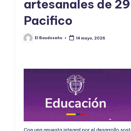
artesanales de 2
Pacifico
El Baudoseño
14 mayo, 2026
Publicado
por
Con una apuesta integral por el desarrollo sost