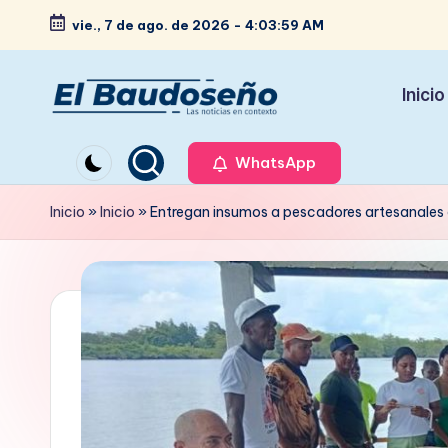
vie., 7 de ago. de 2026
-
4:04:01 AM
Saltar
al
Inicio
contenido
P
Las
noticias
WhatsApp
e
en
ri
Inicio
»
Inicio
»
Entregan insumos a pescadores artesanales
contexto
ó
d
i
c
o