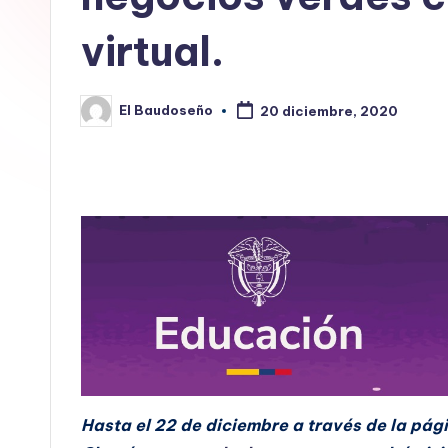
E
virtual.
L
B
El Baudoseño
20 diciembre, 2020
Publicado
por
A
U
D
O
S
E
Ñ
Hasta el 22 de diciembre a través de la pág
O