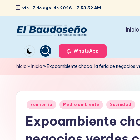
vie., 7 de ago. de 2026
-
7:53:53 AM
Saltar
al
Inicio
contenido
P
Las
noticias
WhatsApp
e
en
ri
Inicio
»
Inicio
»
Expoambiente chocó, la feria de negocios v
contexto
ó
d
Publicado
i
Economía
Medio ambiente
Sociedad
en
Expoambiente choc
c
o
negocios verdes 