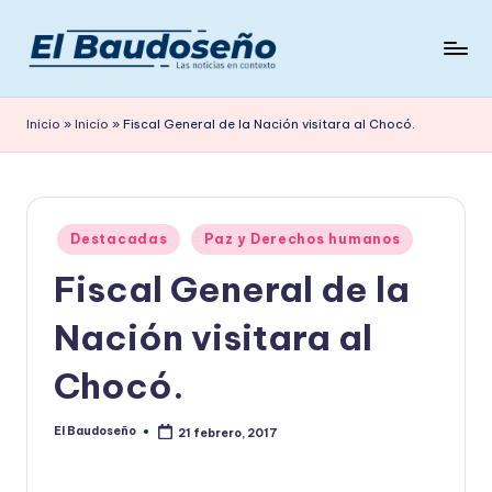
Saltar
al
P
Las
contenido
noticias
e
Inicio
»
Inicio
»
Fiscal General de la Nación visitara al Chocó.
en
ri
contexto
ó
d
Publicado
Destacadas
Paz y Derechos humanos
en
i
Fiscal General de la
c
Nación visitara al
o
E
Chocó.
L
El Baudoseño
21 febrero, 2017
Publicado
B
por
A