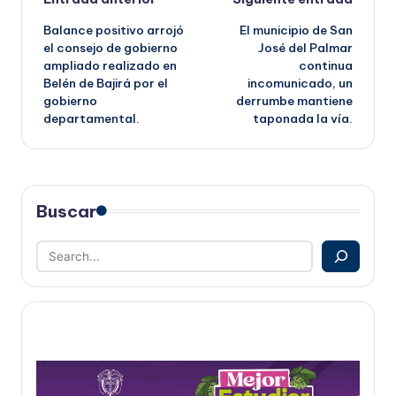
Navegación
Balance positivo arrojó
El municipio de San
de
el consejo de gobierno
José del Palmar
ampliado realizado en
continua
entradas
Belén de Bajirá por el
incomunicado, un
gobierno
derrumbe mantiene
departamental.
taponada la vía.
Buscar