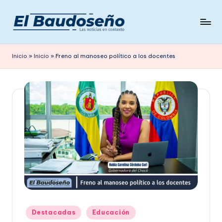
Saltar
al
P
Las
contenido
noticias
e
Inicio
»
Inicio
»
Freno al manoseo político a los docentes
en
ri
contexto
ó
d
i
c
o
E
L
B
Publicado
Destacadas
Educación
A
en