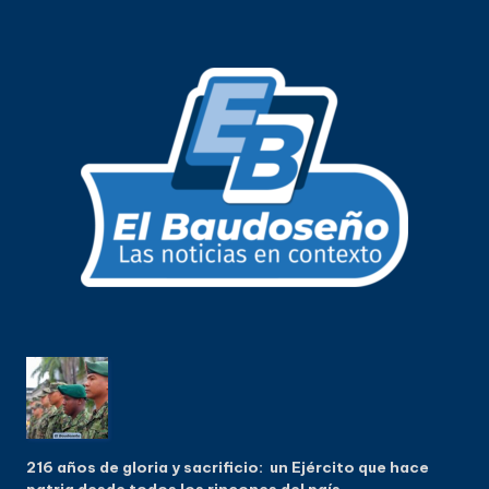
216 años de gloria y sacrificio: un Ejército que hace
patria desde todos los rincones del país