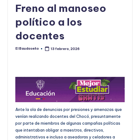
Freno al manoseo
U
D
político a los
O
docentes
S
E
El Baudoseño
13 febrero, 2026
Publicado
por
Ñ
O
Ante la ola de denuncias por presiones y amenazas que
venían realizando docentes del Chocó, presuntamente
por parte de miembros de algunas campañas políticas
que intentaban obligar a maestros, directivos,
administrativos e incluso a aseadoras y celadores a