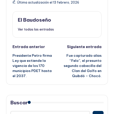
Última actualización el 13 febrero, 2026
El Baudoseño
Ver todas las entradas
Navegación
Entrada anterior
Siguiente entrada
Presidente Petro firma
Fue capturado alias
de
Ley que extiende la
“Felo”, el presunto
vigencia de los 170
segundo cabecilla del
entradas
municipios PDET hasta
Clan del Golfo en
el 2037.
Quibdó – Chocó.
Buscar